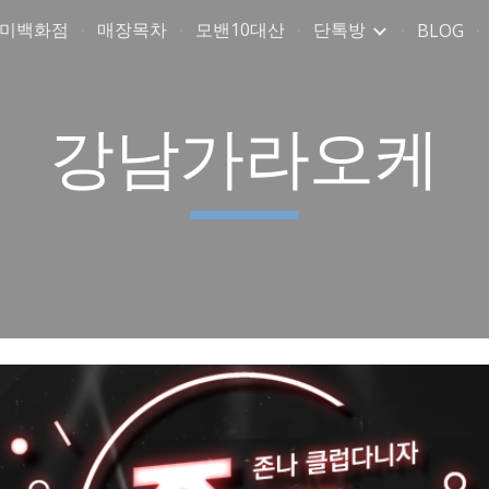
취미백화점
매장목차
모밴10대산
단톡방
BLOG
ip to main content
Skip to navigat
강남가라오케