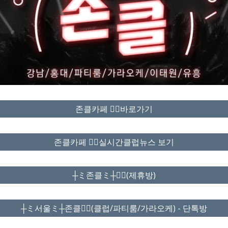
존클카페 ❤️‍🔥바로가기
존클카페 ❤️‍🔥실시간클럽뉴스 보기
┼ミ존클ミ┼❤️‍🔥(제휴방)
┼ミ서울ミ┼존클❤️‍🔥(클럽/파티룸/가라오케) - 단톡방