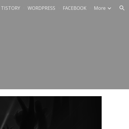
TISTORY
WORDPRESS
FACEBOOK
More
ion