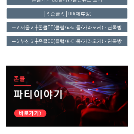
┼ミ존클ミ┼❤️‍🔥(제휴방)
┼ミ서울ミ┼존클❤️‍🔥(클럽/파티룸/가라오케) - 단톡방
┼ミ부산ミ┼존클❤️‍🔥(클럽/파티룸/가라오케) - 단톡방