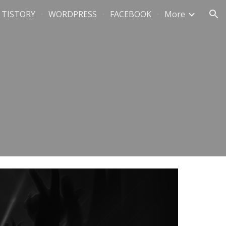
TISTORY
WORDPRESS
FACEBOOK
More
ion