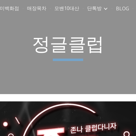
취미백화점
매장목차
모밴10대산
단톡방
BLOG
ip to main content
Skip to navigat
정글클럽