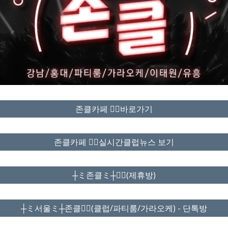
존클카페 ❤️‍🔥바로가기
존클카페 ❤️‍🔥실시간클럽뉴스 보기
┼ミ존클ミ┼❤️‍🔥(제휴방)
┼ミ서울ミ┼존클❤️‍🔥(클럽/파티룸/가라오케) - 단톡방