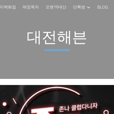
취미백화점
매장목차
모밴10대산
단톡방
BLOG
ip to main content
Skip to navigat
대전해븐