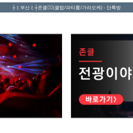
┼ミ부산ミ┼존클❤️‍🔥(클럽/파티룸/가라오케) - 단톡방