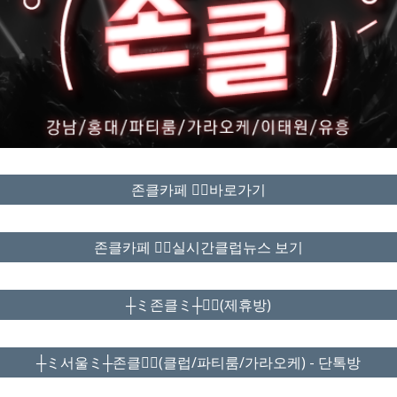
존클카페 ❤️‍🔥바로가기
존클카페 ❤️‍🔥실시간클럽뉴스 보기
┼ミ존클ミ┼❤️‍🔥(제휴방)
┼ミ서울ミ┼존클❤️‍🔥(클럽/파티룸/가라오케) - 단톡방