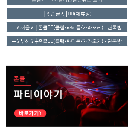
┼ミ존클ミ┼❤️‍🔥(제휴방)
┼ミ서울ミ┼존클❤️‍🔥(클럽/파티룸/가라오케) - 단톡방
┼ミ부산ミ┼존클❤️‍🔥(클럽/파티룸/가라오케) - 단톡방