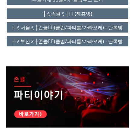
┼ミ존클ミ┼❤️‍🔥(제휴방)
┼ミ서울ミ┼존클❤️‍🔥(클럽/파티룸/가라오케) - 단톡방
┼ミ부산ミ┼존클❤️‍🔥(클럽/파티룸/가라오케) - 단톡방