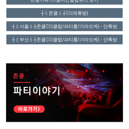
┼ミ존클ミ┼❤️‍🔥(제휴방)
┼ミ서울ミ┼존클❤️‍🔥(클럽/파티룸/가라오케) - 단톡방
┼ミ부산ミ┼존클❤️‍🔥(클럽/파티룸/가라오케) - 단톡방