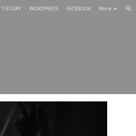
TISTORY
WORDPRESS
FACEBOOK
More
ion