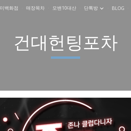
취미백화점
매장목차
모밴10대산
단톡방
BLOG
ip to main content
Skip to navigat
건대헌팅포차