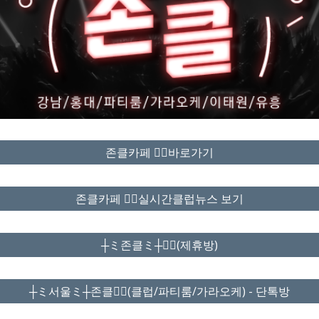
존클카페 ❤️‍🔥바로가기
존클카페 ❤️‍🔥실시간클럽뉴스 보기
┼ミ존클ミ┼❤️‍🔥(제휴방)
┼ミ서울ミ┼존클❤️‍🔥(클럽/파티룸/가라오케) - 단톡방